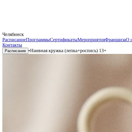
Челябинск
Расписание
Программы
Сертификаты
Мероприятия
Франшиза
О 
Контакты
•
Наивная кружка (лепка+роспись) 13+
Расписание