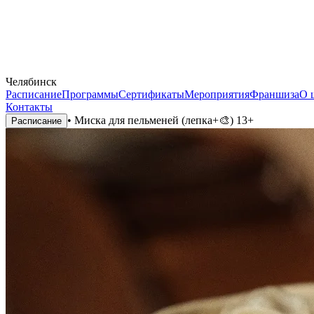
Челябинск
Расписание
Программы
Сертификаты
Мероприятия
Франшиза
О 
Контакты
•
Миска для пельменей (лепка+🎨) 13+
Расписание