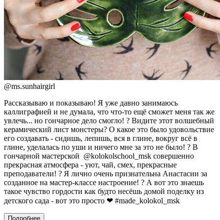
@
ms.sunhairgirl
Рассказываю и показываю! Я уже давно занимаюсь
каллиграфией и не думала, что что-то ещё сможет меня так же
увлечь... но гончарное дело смогло! ? Видите этот волшебный
керамический лист монстеры? О какое это было удовольствие
его создавать - сидишь, лепишь, вся в глине, вокруг всё в
глине, уделалась по уши и ничего мне за это не было! ? В
гончарной мастерской @kolokolschool_msk совершенно
прекрасная атмосфера - уют, чай, смех, прекрасные
преподаватели! ? Я лично очень признательна Анастасии за
созданное на мастер-классе настроение! ? А вот это знаешь
такое чувство гордости как будто несёшь домой поделку из
детского сада - вот это просто ❤ #made_kolokol_msk
Подробнее