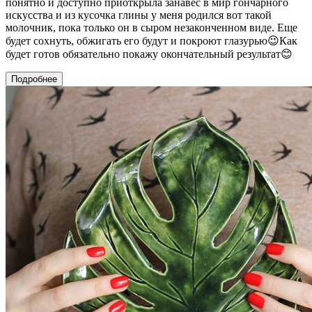
понятно и доступно приоткрыла занавес в мир гончарного
искусства и из кусочка глины у меня родился вот такой
молочник, пока только он в сыром незаконченном виде. Еще
будет сохнуть, обжигать его будут и покроют глазурью😉Как
будет готов обязательно покажу окончательный результат😊
Подробнее