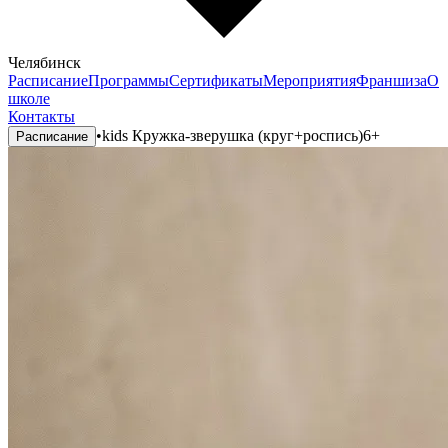
Челябинск
Расписание
Программы
Сертификаты
Мероприятия
Франшиза
О
школе
Контакты
•
kids Кружка-зверушка (круг+роспись)6+
Расписание