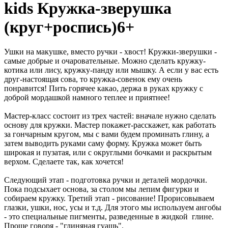
kids Кружка-зверушка
(круг+роспись)6+
Ушки на макушке, вместо ручки - хвост! Кружки-зверушки -
самые добрые и очаровательные. Можно сделать кружку-
котика или лису, кружку-панду или мышку. А если у вас есть
друг-настоящая сова, то кружка-совенок ему очень
понравится! Пить горячее какао, держа в руках кружку с
доброй мордашкой намного теплее и приятнее!
Мастер-класс состоит из трех частей: вначале нужно сделать
основу для кружки. Мастер покажет-расскажет, как работать
за гончарным кругом, мы с вами будем проминать глину, а
затем выводить руками саму форму. Кружка может быть
широкая и пузатая, или с округлыми бочками и раскрытым
верхом. Сделаете так, как хочется!
Следующий этап - подготовка ручки и деталей мордочки.
Пока подсыхает основа, за столом мы лепим фигурки и
собираем кружку. Третий этап - рисование! Прорисовываем
глазки, ушки, нос, усы и т.д. Для этого мы используем ангобы
- это специальные пигменты, разведенные в жидкой глине.
Проще говоря - "глиняная гуашь".