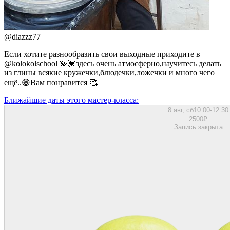
@
diazzz77
Если хотите разнообразить свои выходные приходите в
@kolokolschool 💫💓здесь очень атмосферно,научитесь делать
из глины всякие кружечки,блюдечки,ложечки и много чего
ещё..😁Вам понравится 🥰
Ближайшие даты этого мастер‑класса:
8 авг, сб
10:00-12:30
2500
₽
Запись закрыта