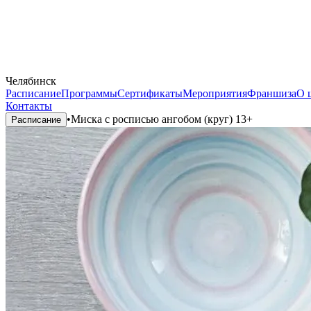
Челябинск
Расписание
Программы
Сертификаты
Мероприятия
Франшиза
О 
Контакты
•
Миска с росписью ангобом (круг) 13+
Расписание