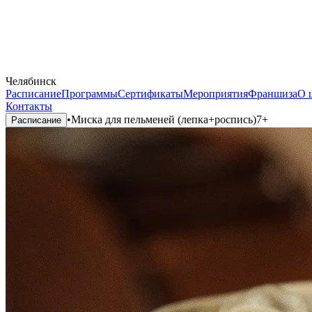
Челябинск
Расписание
Программы
Сертификаты
Мероприятия
Франшиза
О 
Контакты
•
Миска для пельменей (лепка+роспись)7+
Расписание