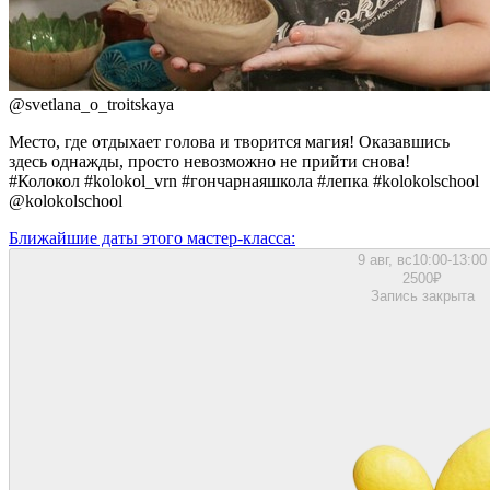
@
svetlana_o_troitskaya
Место, где отдыхает голова и творится магия! Оказавшись
здесь однажды, просто невозможно не прийти снова!
#Колокол #kolokol_vrn #гончарнаяшкола #лепка #kolokolschool
@kolokolschool
Ближайшие даты этого мастер‑класса:
9 авг, вс
10:00-13:00
2500
₽
Запись закрыта