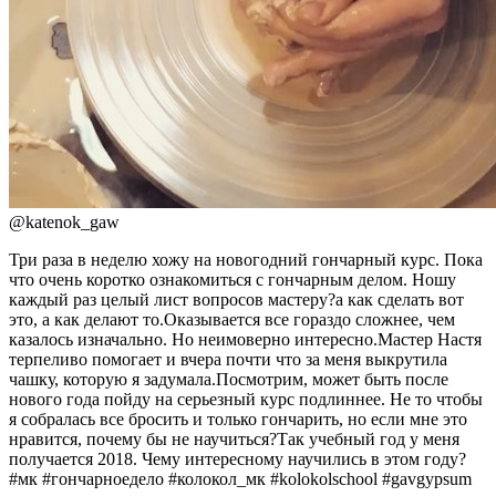
@
katenok_gaw
Три раза в неделю хожу на новогодний гончарный курс. Пока
что очень коротко ознакомиться с гончарным делом. Ношу
каждый раз целый лист вопросов мастеру?а как сделать вот
это, а как делают то.Оказывается все гораздо сложнее, чем
казалось изначально. Но неимоверно интересно.Мастер Настя
терпеливо помогает и вчера почти что за меня выкрутила
чашку, которую я задумала.Посмотрим, может быть после
нового года пойду на серьезный курс подлиннее. Не то чтобы
я собралась все бросить и только гончарить, но если мне это
нравится, почему бы не научиться?Так учебный год у меня
получается 2018. Чему интересному научились в этом году?
#мк #гончарноедело #колокол_мк #kolokolschool #gavgypsum