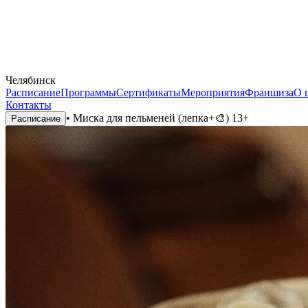
Челябинск
Расписание
Программы
Сертификаты
Мероприятия
Франшиза
О 
Контакты
•
Миска для пельменей (лепка+🎨) 13+
Расписание