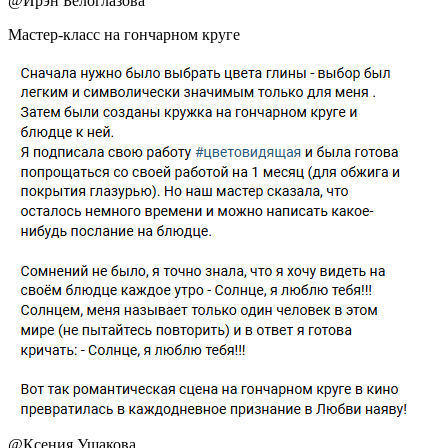
@
Ирэн Белоглазова
Мастер-класс на гончарном круге
@
Ксения Ушакова