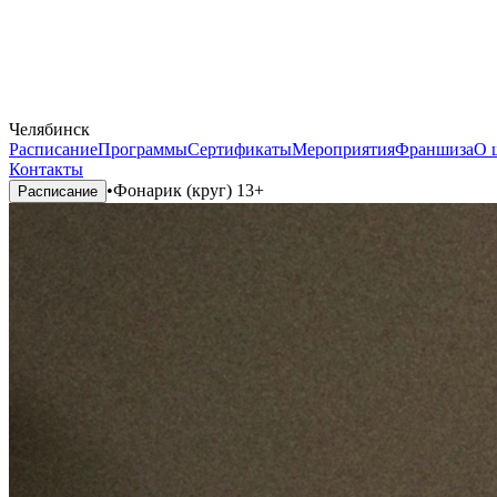
Челябинск
Расписание
Программы
Сертификаты
Мероприятия
Франшиза
О 
Контакты
•
Фонарик (круг) 13+
Расписание