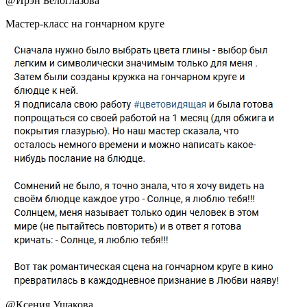
@
Ирэн Белоглазова
Мастер-класс на гончарном круге
@
Ксения Ушакова