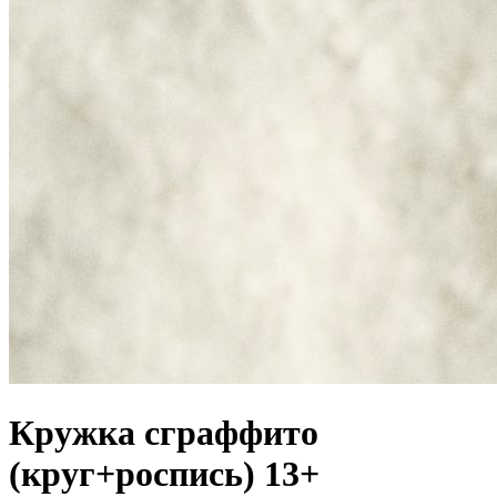
Кружка сграффито
(круг+роспись) 13+