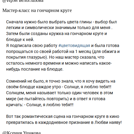
@
Ирэн Белоглазова
Мастер-класс на гончарном круге
@
Ксения Ушакова