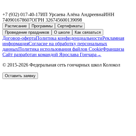
+7 (932) 017-40-17
ИП Урсаева Алёна Андреевна
ИНН
740901678607
ОГРН 326745600139098
Расписание
Программы
Сертификаты
Проведение праздников
О школе
Как связаться
Договор-оферта
Политика конфиденциальности
Рекламная
информация
Согласие на обработку персональных
данных
Политика использования файлов Cookie
Франшиза
Сайт разработан командой Ярослава Гончара
→
© 2015-2026 Федеральная сеть гончарных школ Колокол
Оставить заявку