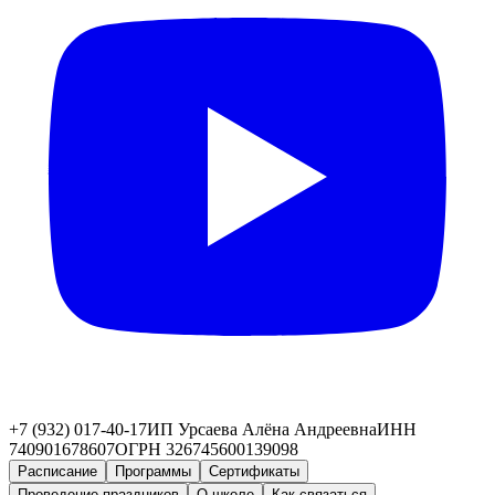
+7 (932) 017-40-17
ИП Урсаева Алёна Андреевна
ИНН
740901678607
ОГРН 326745600139098
Расписание
Программы
Сертификаты
Проведение праздников
О школе
Как связаться