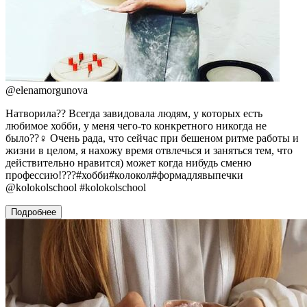
@
elenamorgunova
Натворила?? Всегда завидовала людям, у которых есть
любимое хобби, у меня чего-то конкретного никогда не
было??‍♀️ Очень рада, что сейчас при бешеном ритме работы и
жизни в целом, я нахожу время отвлечься и заняться тем, что
действительно нравится) может когда нибудь сменю
профессию!???#хобби#колокол#формадлявыпечки
@kolokolschool #kolokolschool
Подробнее