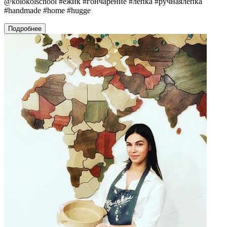
@kolokolschool #ежик #гончарение #лепка #ручнаялепка
#handmade #home #hugge
Подробнее