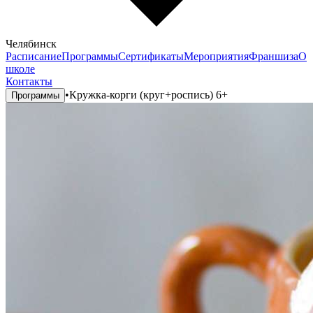
Челябинск
Расписание
Программы
Сертификаты
Мероприятия
Франшиза
О
школе
Контакты
•
Кружка-корги (круг+роспись) 6+
Программы