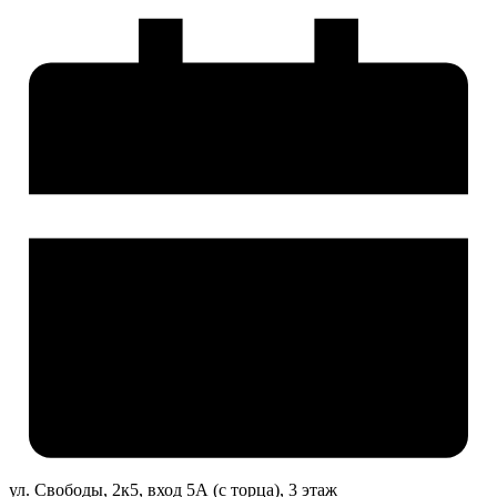
ул. Свободы, 2к5, вход 5А (с торца), 3 этаж