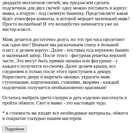
двадцати миллионов свечей, мы предлагаем сделать
подсвечник для двух свечей: одну можно поставить в корпус
маяка, а вторую - под съемную башенку. Представляете какая
будет атмосфера комнаты, в которой мерцает маленький маяк?
Просто волшебная! И это волшебство начинается уже на
мастер-классе.
Маяк делается достаточно долго, но эти три часа пролетают
как один миг! Вначале мы раскатываем глину в большой
пласт, и делаем корпус. Далее - поставка под верхнюю башню
и маленький забор. После этого - фигурная решетка верхней
части. Это могут быть прямые окошки или фигурные - у
каждого получится по-своему. Далее делаем крышу, все
соединяем и только после этого приступаем к декору.
Нарисовать двери и вырезать окошки, украсить маяк
ступеньками, кирпичиками, ставнями, якорями - каждый
подсвечник получается необыкновенно красивым!
Осталось выбрать цвета глазури и дать изделию высохнуть и
пройти обжиги. Свет в маяке - это настоящее чудо.
* в стоимость мк входят все необходимые материалы, обжиги
и покрытие глазурью нашим мастером.
Подробнее