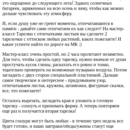
это ощущение до следующего лета! Эдаких солнечных
батареек, заряженных на всю осень и зиму, чтобы как можно
дольше чувствовать эту атмосферу.
И, если душу уже не греют моменты, отпечатавшиеся в
памяти - давайте сами отпечатаем их как следует! На мастер-
классе Тарелки с отпечатками листьев вы сделаете 2
тарелочки с оттиском любых растений, каких пожелаете! И
какие успеете найти по дороге на МК :)
Мастер-класс очень простой, но 2 часа пролетают незаметно.
Для того, чтобы сделать одну тарелку, нужно вначале от души
простучать кусок глины, раскатать его ровно и тонко,
тщательно проверить на возможные пузырьки воздуха. Потом
загладить с двух сторон специальной пластинкой. Дальше
самое творческое и интересное - придумываем узор,
отпечатываем листья, кружева, штампики, фигурные скалки,
все, что пожелаете!
Осталось вырезать, загладить края и уложить в готовую
тарелку - сохнуть и принимать форму. А теперь повторяем
еще раз и получается вторая тарелка!
Цвета глазури могут быть любые - в течение трех недель все
будет готово, и ваши завтраки/обеды/ужины станут еще