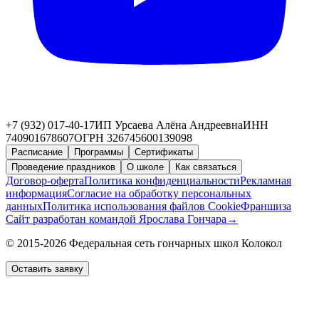
+7 (932) 017-40-17
ИП Урсаева Алёна Андреевна
ИНН
740901678607
ОГРН 326745600139098
Расписание
Программы
Сертификаты
Проведение праздников
О школе
Как связаться
Договор-оферта
Политика конфиденциальности
Рекламная
информация
Согласие на обработку персональных
данных
Политика использования файлов Cookie
Франшиза
Сайт разработан командой Ярослава Гончара
→
© 2015-2026 Федеральная сеть гончарных школ Колокол
Оставить заявку