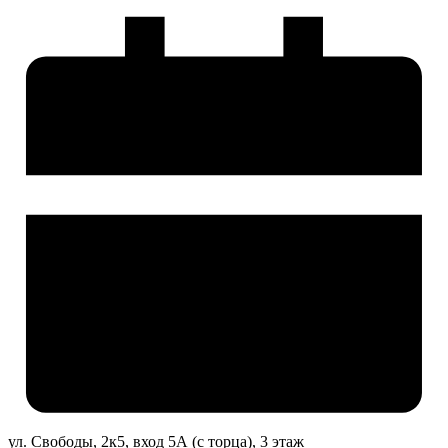
ул. Свободы, 2к5, вход 5А (с торца), 3 этаж