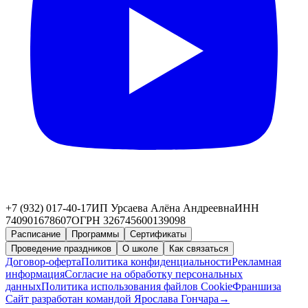
+7 (932) 017-40-17
ИП Урсаева Алёна Андреевна
ИНН
740901678607
ОГРН 326745600139098
Расписание
Программы
Сертификаты
Проведение праздников
О школе
Как связаться
Договор-оферта
Политика конфиденциальности
Рекламная
информация
Согласие на обработку персональных
данных
Политика использования файлов Cookie
Франшиза
Сайт разработан командой Ярослава Гончара
→