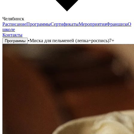
Челябинск
Расписание
Программы
Сертификаты
Мероприятия
Франшиза
О
школе
Контакты
•
Миска для пельменей (лепка+роспись)7+
Программы