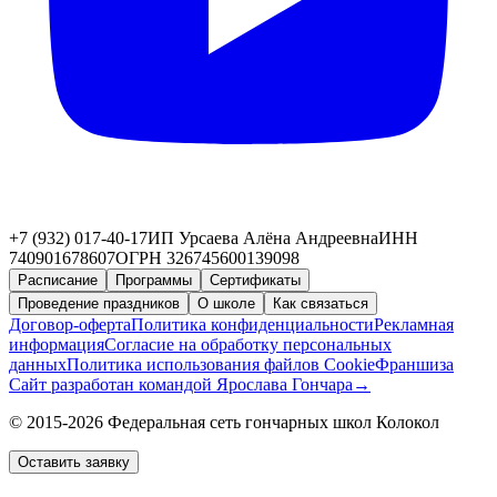
+7 (932) 017-40-17
ИП Урсаева Алёна Андреевна
ИНН
740901678607
ОГРН 326745600139098
Расписание
Программы
Сертификаты
Проведение праздников
О школе
Как связаться
Договор-оферта
Политика конфиденциальности
Рекламная
информация
Согласие на обработку персональных
данных
Политика использования файлов Cookie
Франшиза
Сайт разработан командой Ярослава Гончара
→
© 2015-2026 Федеральная сеть гончарных школ Колокол
Оставить заявку