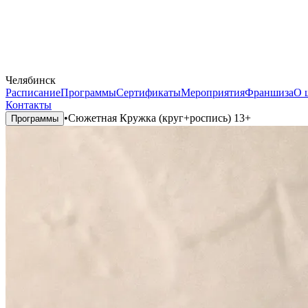
Челябинск
Расписание
Программы
Сертификаты
Мероприятия
Франшиза
О 
Контакты
•
Сюжетная Кружка (круг+роспись) 13+
Программы