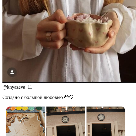
@
knyazeva_11
Создано с большой любовью 🥹🤍