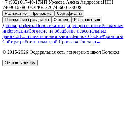
+7 (932) 017-40-17
ИП Урсаева Алёна Андреевна
ИНН
740901678607
ОГРН 326745600139098
Расписание
Программы
Сертификаты
Проведение праздников
О школе
Как связаться
Договор-оферта
Политика конфиденциальности
Рекламная
информация
Согласие на обработку персональных
данных
Политика использования файлов Cookie
Франшиза
Сайт разработан командой Ярослава Гончара
→
© 2015-2026 Федеральная сеть гончарных школ Колокол
Оставить заявку